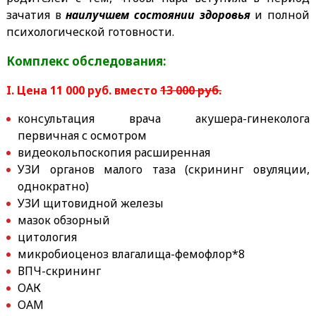
зачатия в
наилучшем состоянии здоровья
и полной
психологической готовности.
Комплекс обследования:
I. Цена 11 000 руб. вместо
13 000 руб.
консультация врача акушера-гинеколога
первичная с осмотром
видеокольпоскопия расширенная
УЗИ органов малого таза (скрининг овуляции,
однократно)
УЗИ щитовидной железы
мазок обзорный
цитология
микробиоценоз влагалища-фемофлор*8
ВПЧ-скрининг
ОАК
ОАМ