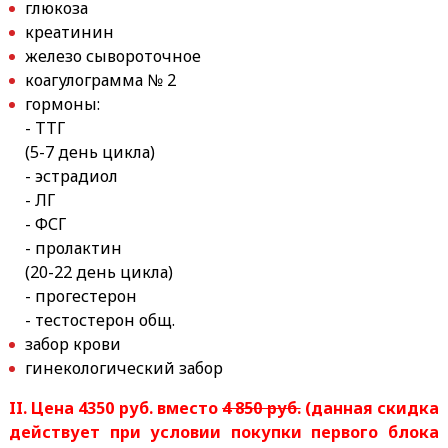
глюкоза
креатинин
железо сывороточное
коагулограмма № 2
гормоны:
- ТТГ
(5-7 день цикла)
- эстрадиол
- ЛГ
- ФСГ
- пролактин
(20-22 день цикла)
- прогестерон
- тестостерон общ.
забор крови
гинекологический забор
II. Цена 4350 руб. вместо
4 850 руб.
(данная скидка
действует при условии покупки первого блока