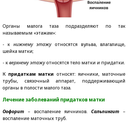
Органы малога таза подразделяют по так
называемым «этажам»:
- к
нижнему этажу
относятся вульва, влагалище,
шейка матки;
- к
верхнему этажу
относятся тело матки и придатки.
К
придаткам матки
относят: яичники, маточные
трубы, связочный аппарат, поддерживающий
органы в полости малого таза.
Лечение заболеваний придатков матки
Оофорит
– воспаление яичников.
Сальпингит
–
воспаление маточных труб.