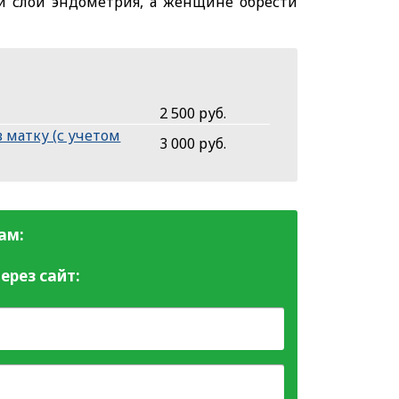
й слой эндометрия, а женщине обрести
2 500 руб.
 матку (с учетом
3 000 руб.
ам:
ерез сайт: