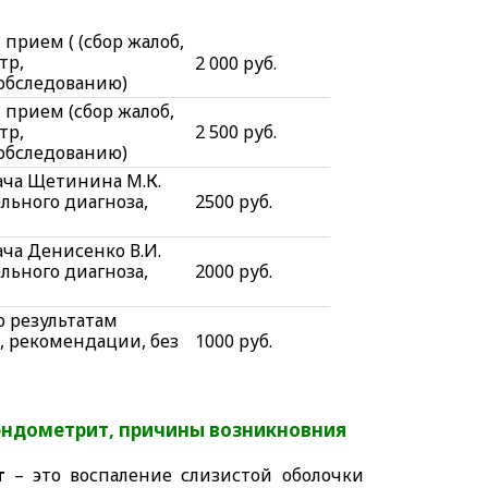
прием ( (сбор жалоб,
тр,
2 000 руб.
обследованию)
 прием (сбор жалоб,
тр,
2 500 руб.
обследованию)
ача Щетинина М.К.
ельного диагноза,
2500 руб.
ача Денисенко В.И.
ельного диагноза,
2000 руб.
о результатам
а, рекомендации, без
1000 руб.
эндометрит, причины возникновния
т
– это воспаление слизистой оболочки