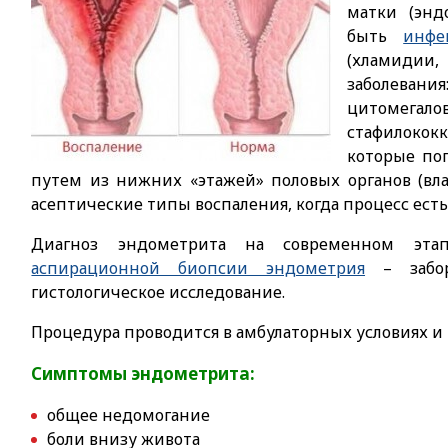
матки (энд
быть
инфе
(хламидии
заболева
цитомегало
стафилокок
которые по
путем из нижних «этажей» половых органов (вл
асептические типы воспаления, когда процесс есть,
Диагноз эндометрита на современном этап
аспирационной биопсии эндометрия
– забор
гистологическое исследование.
Процедура проводится в амбулаторных условиях и 
Симптомы эндометрита:
общее недомогание
боли внизу живота