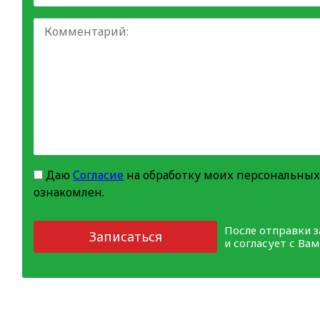
Даю
Согласие
на обработку моих персональных
ознакомлен.
После отправки 
Записаться
и согласует с Ва