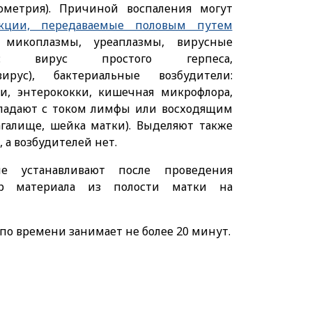
ометрия). Причиной воспаления могут
кции, передаваемые половым путем
, микоплазмы, уреаплазмы, вирусные
ния: вирус простого герпеса,
вирус), бактериальные возбудители:
ки, энтерококки, кишечная микрофлора,
падают с током лимфы или восходящим
агалище, шейка матки). Выделяют также
 а возбудителей нет.
е устанавливают после проведения
 материала из полости матки на
по времени занимает не более 20 минут.