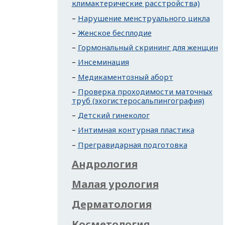
климактерические расстройства)
Нарушение менструального цикла
Женское бесплодие
Гормональный скрининг для женщин
Инсеминация
Медикаментозный аборт
Проверка проходимости маточных
труб (эхогистеросальпингография)
Детский гинеколог
Интимная контурная пластика
Прегравидарная подготовка
Андрология
Малая урология
Дерматология
Косметология