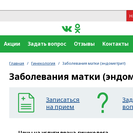
Н
Акции
Задать вопрос
Отзывы
Контакты
Главная
/
Гинекология
/
Заболевания матки (эндометрит)
Заболевания матки (эндо
Записаться
Зад
на прием
во
Цены на услуги врача-гинеколога