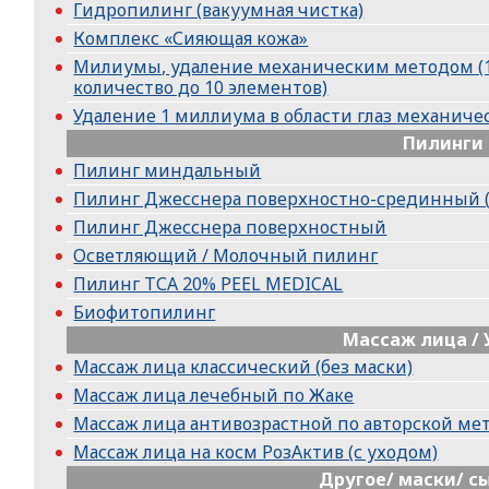
Гидропилинг (вакуумная чистка)
Комплекс «Сияющая кожа»
Милиумы, удаление механическим методом (1
количество до 10 элементов)
Удаление 1 миллиума в области глаз механич
Пилинги
Пилинг миндальный
Пилинг Джесснера поверхностно-срединный (2
Пилинг Джесснера поверхностный
Осветляющий / Молочный пилинг
Пилинг ТСА 20% PEEL MEDICAL
Биофитопилинг
Массаж лица /
Массаж лица классический (без маски)
Массаж лица лечебный по Жаке
Массаж лица антивозрастной по авторской мет
Массаж лица на косм РозАктив (с уходом)
Другое/ маски/ с