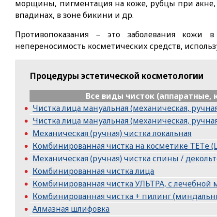
морщины, пигментация на коже, рубцы при акне, 
впадинах, в зоне бикини и др.
Противопоказания – это заболевания кожи в
непереносимость косметических средств, использ
Процедуры эстетической косметологии
Все виды чисток (аппаратные,
Чистка лица мануальная (механическая, ручная
Чистка лица мануальная (механическая, ручная
Механическая (ручная) чистка локальная
Комбинированная чистка на косметике ТЕТe 
Механическая (ручная) чистка спины / декольт
Комбинированная чистка лица
Комбинированная чистка УЛЬТРА, с лечебной 
Комбинированная чистка + пилинг (миндальн
Алмазная шлифовка