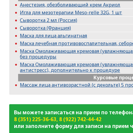
Анестезия, обезболивающий крем Акриол
Игла для мезотерапии Meso-relle 32G, 1 шт
Сыворотка 2 мл (Россия)
Сыворотка (Франция)
Маска для лица альгинатная
Маска лечебная противовоспалительная, себо
Маска Омолаживающая кремовая (увлажняющая
без процедуры
Маска Омолаживающая кремовая (увлажняюща
антистресс), дополнительно к процедуре
Курсовые проц
Массаж лица антивозрастной (с декольте) 5 п
Вы можете записаться на прием по телефон
8 (351) 225-36-63
,
8 (922) 742-44-42
или заполните форму для записи на прием ч