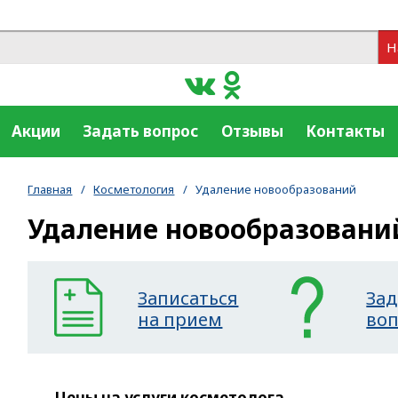
Н
Акции
Задать вопрос
Отзывы
Контакты
Главная
/
Косметология
/
Удаление новообразований
Удаление новообразовани
Записаться
Зад
на прием
во
Цены на услуги косметолога