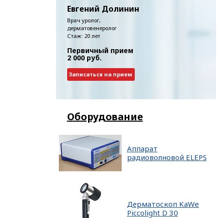
Евгений Долинин
Врач уролог,
дерматовенеролог
Стаж: 20 лет
Первичный прием
2 000 руб.
Записаться на прием
Оборудование
Аппарат
радиоволновой ELEPS
Дерматоскоп KaWe
Piccolight D 30