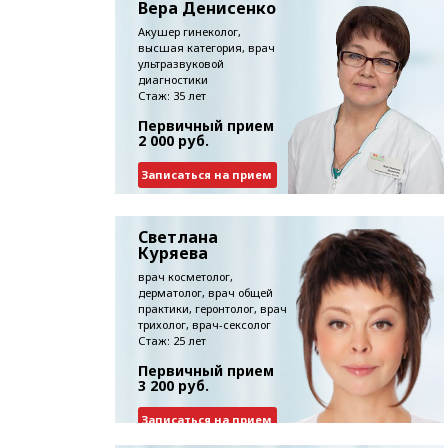
Вера Денисенко
Акушер гинеколог,
высшая категория, врач
ультразвуковой
диагностики
Стаж: 35 лет
Первичный прием
2 000 руб.
Записаться на прием
Светлана
Куряева
врач косметолог,
дерматолог, врач общей
практики, геронтолог, врач
трихолог, врач-сексолог
Стаж: 25 лет
Первичный прием
3 200 руб.
Записаться на прием