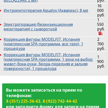
BELLAZZARE 2 мл)
руб.
16
Интролипотерапия Aqualyx (Акваликс), 8 мл
000
руб.
1
Электропорация (безинъекционная
550
мезотерапия) с сывороткой
руб.
Коррекция фигуры MODELFIT, Испания
2
(комплексная SPA программа, все тело), 1
700
процедура
руб.
Коррекция фигуры MODELFIT, Испания
1
(комплексная SPA программа, 1 зона на выбор:
900
живот-бока-руки, бедра-передняя и задняя
руб.
поверхности), 1 процедура
Вы можете записаться на прием по
телефонам:
8 (351) 225-36-63
,
8 (922) 742-44-42
или заполните форму для записи на прием