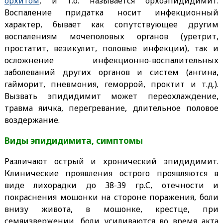
орхитом
, и т.о. называется орхоэпидидимит.
Воспаление придатка носит инфекционный
характер, бывает как сопутствующее другим
воспалениям мочеполовых органов (уретрит,
простатит, везикулит, половые инфекции), так и
осложнение инфекционно-воспалительных
заболеваний других органов и систем (ангина,
гайморит, пневмония, геморрой, проктит и т.д.).
Вызвать эпидидимит может переохлаждение,
травма яичка, перегревание, длительное половое
воздержание.
Виды эпидидимита, симптомы
Различают острый и хронический эпидидимит.
Клинические проявления острого проявляются в
виде лихорадки до 38-39 гр.С, отечности и
покраснения мошонки на стороне поражения, боли
внизу живота, в мошонке, крестце, при
семяизвержении, боли усиливаются во время акта