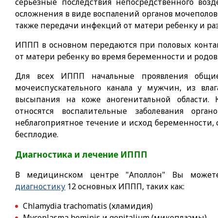
серьезные последствия непосредственного воз
осложнения в виде воспалений органов мочеполов
также передачи инфекций от матери ребенку и раз
ИППП в основном передаются при половых контак
от матери ребенку во время беременности и родов
Для всех ИППП начальные проявления общи
мочеиспускательного канала у мужчин, из вла
высыпания на коже аногенитальной области.
относятся воспалительные заболевания орга
неблагоприятное течение и исход беременности,
бесплодие.
Диагностика и лечение ИППП
В медицинском центре "Аполлон" Вы може
диагностику
12 основных ИППП, таких как:
Chlamydia trachomatis (хламидия)
Mycoplasma hominis и genitalium (микоплазмы)