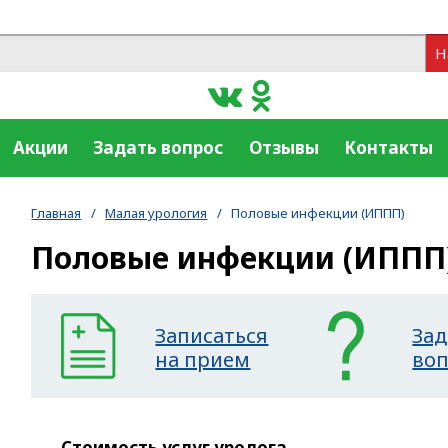
Н
Акции
Задать вопрос
Отзывы
Контакты
Главная
/
Малая урология
/
Половые инфекции (ИППП)
Половые инфекции (ИППП
Записаться
Зад
на прием
во
Стоимость услуг уролога