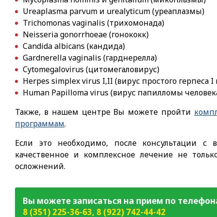
Ureaplasma parvum и urealyticum (уреаплазмы)
Trichomonas vaginalis (трихомонада)
Neisseria gonorrhoeae (гонококк)
Candida albicans (кандида)
Gardnerella vaginalis (гарднерелла)
Cytomegalovirus (цитомегаловирус)
Herpes simplex virus I,II (вирус простого герпеса I 
Human Papilloma virus (вирус папилломы человек
Также, в
нашем центре Вы можете пройти
комп
программам
.
Если это необходимо, после консультации с 
качественное и комплексное лечение не толь
осложнений.
Вы можете записаться на прием по телефон
8 (351) 225-36-63
,
8 (922) 742-44-42