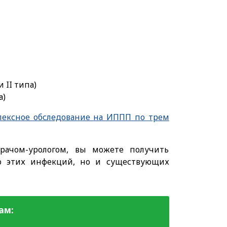
и II типа)
а)
лексное обследование на ИППП по трем
врачом-урологом, вы можете получить
ко этих инфекций, но и существующих
ам: