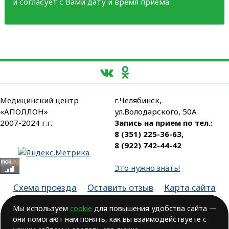
и согласует с Вами дату и время приема
Медицинский центр
г.Челябинск,
«АПОЛЛОН»
ул.Володарского, 50А
2007-2024 г.г.
Запись на прием по тел.:
8 (351) 225-36-63
,
8 (922) 742-44-42
Это нужно знать!
Схема проезда
Оставить отзыв
Карта сайта
Партнеры
Мы используем
cookie
для повышения удобства сайта —
Лицензия № ЛО-74-01-003806, от 14.10.2016, выдана Министерством
они помогают нам понять, как вы взаимодействуете с
здравоохранения Челябинской области