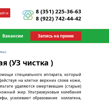
8 (351) 225-36-63
айти
8 (922) 742-44-42
Вакансии
Запись на прием
тка )
я (УЗ чистка )
омощи специального аппарата, который
Действуя на клетки верхних слоев кожи,
ультате удаляются омертвевшие (старые)
кожный жир. Ультразвуковые колебания
мфы, усиливают образование коллагена,