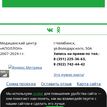
Медицинский центр
г.Челябинск,
«АПОЛЛОН»
ул.Володарского, 50А
2007-2024 г.г.
Запись на прием по тел.:
8 (351) 225-36-63
,
8 (922) 742-44-42
Это нужно знать!
Схема проезда
Оставить отзыв
Карта сайта
Партнеры
Мы используем
cookie
для повышения удобства сайта —
Лицензия № ЛО-74-01-003806, от 14.10.2016, выдана Министерством
они помогают нам понять, как вы взаимодействуете с
здравоохранения Челябинской области
нашим сайтом и сделать его лучше.