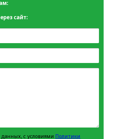
ам:
ерез сайт:
 данных, с условиями
Политики