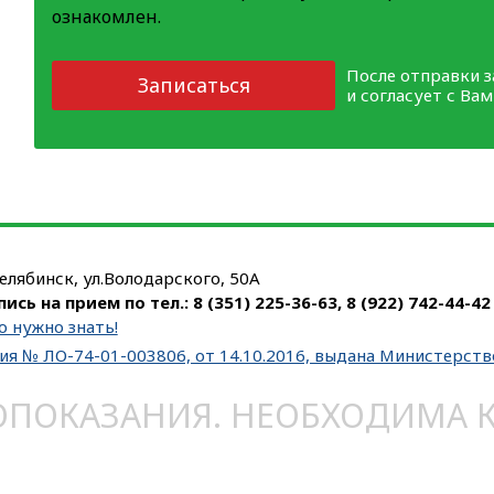
ознакомлен.
После отправки 
Записаться
и согласует с Ва
Челябинск, ул.Володарского, 50А
пись на прием по тел.:
8 (351) 225-36-63
,
8 (922) 742-44-42
о нужно знать!
ия № ЛО-74-01-003806, от 14.10.2016, выдана Министерст
ОКАЗАНИЯ. НЕОБХОДИМА КО