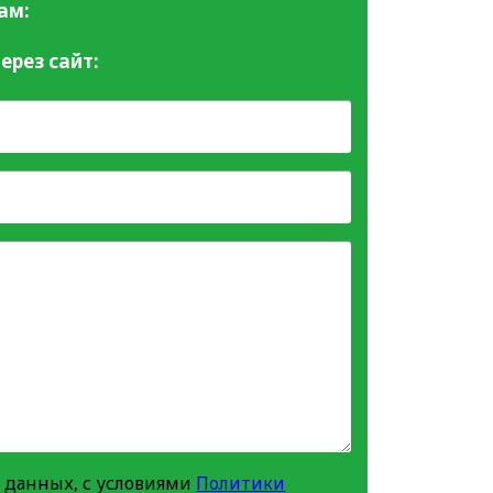
ам:
ерез сайт:
 данных, с условиями
Политики