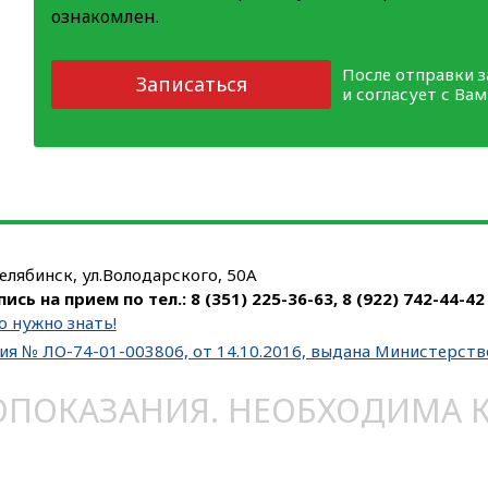
ознакомлен.
После отправки 
Записаться
и согласует с Ва
Челябинск, ул.Володарского, 50А
пись на прием по тел.:
8 (351) 225-36-63
,
8 (922) 742-44-42
о нужно знать!
ия № ЛО-74-01-003806, от 14.10.2016, выдана Министерст
ОКАЗАНИЯ. НЕОБХОДИМА КО