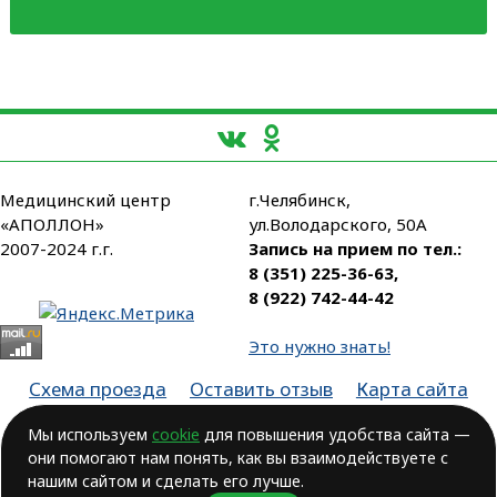
Медицинский центр
г.Челябинск,
«АПОЛЛОН»
ул.Володарского, 50А
2007-2024 г.г.
Запись на прием по тел.:
8 (351) 225-36-63
,
8 (922) 742-44-42
Это нужно знать!
Схема проезда
Оставить отзыв
Карта сайта
Партнеры
Мы используем
cookie
для повышения удобства сайта —
Лицензия № ЛО-74-01-003806, от 14.10.2016, выдана Министерством
они помогают нам понять, как вы взаимодействуете с
здравоохранения Челябинской области
нашим сайтом и сделать его лучше.