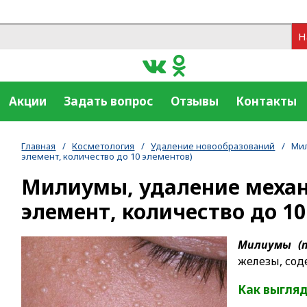
Н
Акции
Задать вопрос
Отзывы
Контакты
Главная
/
Косметология
/
Удаление новообразований
/
Мил
элемент, количество до 10 элементов)
Милиумы, удаление механ
элемент, количество до 10
Милиумы (п
железы, сод
Как выгля