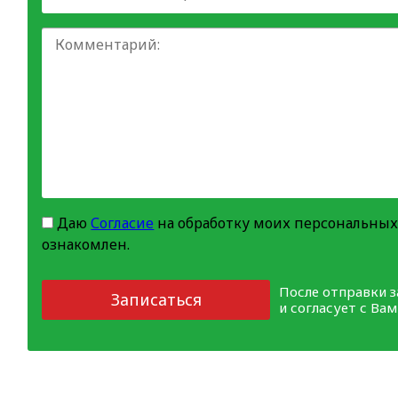
Даю
Согласие
на обработку моих персональных
ознакомлен.
После отправки 
Записаться
и согласует с Ва