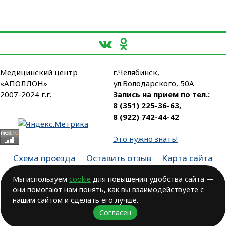
Медицинский центр
г.Челябинск,
«АПОЛЛОН»
ул.Володарского, 50А
2007-2024 г.г.
Запись на прием по тел.:
8 (351) 225-36-63
,
8 (922) 742-44-42
Это нужно знать!
Схема проезда
Оставить отзыв
Карта сайта
Партнеры
Мы используем
cookie
для повышения удобства сайта —
Лицензия № ЛО-74-01-003806, от 14.10.2016, выдана Министерством
они помогают нам понять, как вы взаимодействуете с
здравоохранения Челябинской области
нашим сайтом и сделать его лучше.
ВОЗМОЖНЫ ПРОТИВОПОКАЗАНИЯ.
Согласен
НЕОБХОДИМА КОНСУЛЬТАЦИЯ ВРАЧА!