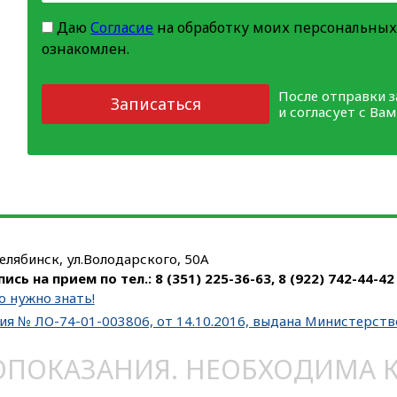
Даю
Согласие
на обработку моих персональных
ознакомлен.
После отправки 
Записаться
и согласует с Ва
Челябинск, ул.Володарского, 50А
пись на прием по тел.:
8 (351) 225-36-63
,
8 (922) 742-44-42
о нужно знать!
ия № ЛО-74-01-003806, от 14.10.2016, выдана Министерст
ОКАЗАНИЯ. НЕОБХОДИМА КО