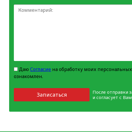
Даю
Согласие
на обработку моих персональных
ознакомлен.
После отправки 
Записаться
и согласует с Ва