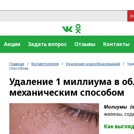
Н
Акции
Задать вопрос
Отзывы
Контакты
Главная
/
Косметология
/
Удаление новообразований
/
Уда
способом
Удаление 1 миллиума в об
механическим способом
Милиумы (п
железы, сод
Как выгля