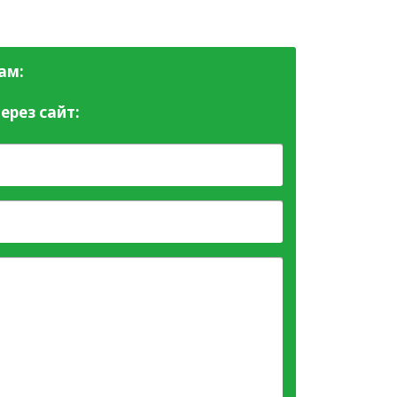
ам:
ерез сайт: