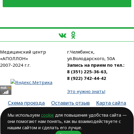
Медицинский центр
г.Челябинск,
«АПОЛЛОН»
ул.Володарского, 50А
2007-2024 г.г.
Запись на прием по тел.:
8 (351) 225-36-63
,
8 (922) 742-44-42
Это нужно знать!
Схема проезда
Оставить отзыв
Карта сайта
Партнеры
Мы используем
cookie
для повышения удобства сайта —
Лицензия № ЛО-74-01-003806, от 14.10.2016, выдана Министерством
они помогают нам понять, как вы взаимодействуете с
здравоохранения Челябинской области
нашим сайтом и сделать его лучше.