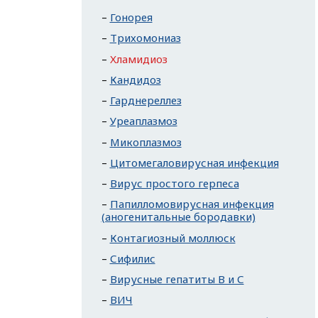
Гонорея
Трихомониаз
Хламидиоз
Кандидоз
Гарднереллез
Уреаплазмоз
Микоплазмоз
Цитомегаловирусная инфекция
Вирус простого герпеса
Папилломовирусная инфекция
(аногенитальные бородавки)
Контагиозный моллюск
Сифилис
Вирусные гепатиты В и С
ВИЧ