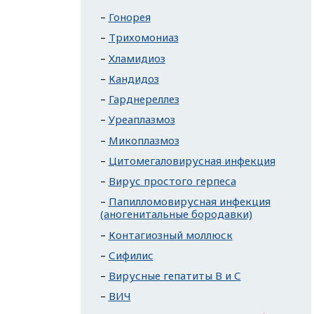
Гонорея
Трихомониаз
Хламидиоз
Кандидоз
Гарднереллез
Уреаплазмоз
Микоплазмоз
Цитомегаловирусная инфекция
Вирус простого герпеса
Папилломовирусная инфекция
(аногенитальные бородавки)
Контагиозный моллюск
Сифилис
Вирусные гепатиты В и С
ВИЧ