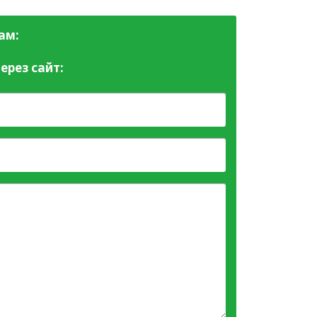
ам:
ерез сайт: