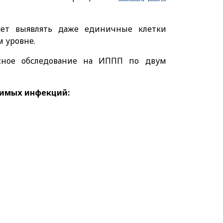
яет выявлять даже единичные клетки
м уровне.
сное обследование на ИППП по двум
ачимых инфекций: