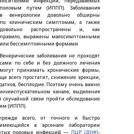
носителями инфекций, передаваемых
половым путем (ИППП). Заболевания
в венерологии довольно обширны
по клиническим симптомам, а также
довольно распространены и, как
правило, выражены малосимптомными
или бессимптомными формами.
Венерические заболевания не проходят
сами по себе и без должного лечения
могут принимать хронические формы,
ще всего простатит, снижение эрекции,
атков, бесплодие. Поэтому очень важно
очеиспускательном канале, выделения
й случайной связи пройти обследование
ем (ИППП).
прежде всего, от точного и быстро
 имеющийся в арсенале лаборатории
рытых половых инфекций —
ПЦР (ДНК)-