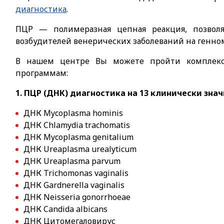
диагностика
.
ПЦР — полимеразная цепная реакция, позвол
возбудителей венерических заболеваний на генно
В нашем центре Вы можете пройти комплек
программам:
1. ПЦР (ДНК) диагностика на 13 клинически зн
ДНК Mycoplasma hominis
ДНК Chlamydia trachomatis
ДНК Mycoplasma genitalium
ДНК Ureaplasma urealyticum
ДНК Ureaplasma parvum
ДНК Trichomonas vaginalis
ДНК Gardnerella vaginalis
ДНК Neisseria gonorrhoeae
ДНК Candida albicans
ДНК Цитомегаловирус