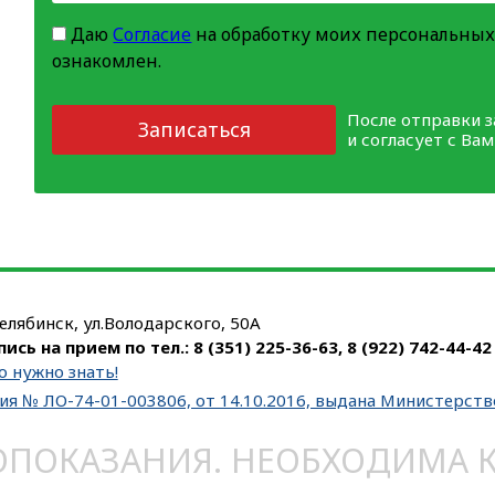
Даю
Согласие
на обработку моих персональных
ознакомлен.
После отправки 
Записаться
и согласует с Ва
Челябинск, ул.Володарского, 50А
пись на прием по тел.:
8 (351) 225-36-63
,
8 (922) 742-44-42
о нужно знать!
ия № ЛО-74-01-003806, от 14.10.2016, выдана Министерст
ОКАЗАНИЯ. НЕОБХОДИМА КО