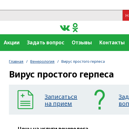
Н
Акции
Задать вопрос
Отзывы
Контакты
Главная
/
Венерология
/
Вирус простого герпеса
Вирус простого герпеса
Записаться
Зад
на прием
во
Цены на услуги венеролога