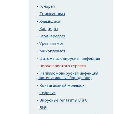
Гонорея
Трихомониаз
Хламидиоз
Кандидоз
Гарднереллез
Уреаплазмоз
Микоплазмоз
Цитомегаловирусная инфекция
Вирус простого герпеса
Папилломовирусная инфекция
(аногенитальные бородавки)
Контагиозный моллюск
Сифилис
Вирусные гепатиты В и С
ВИЧ