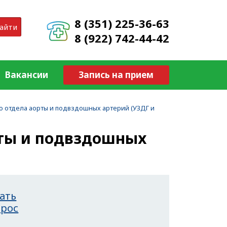
8 (351) 225-36-63
айти
8 (922) 742-44-42
Вакансии
Запись на прием
 отдела аорты и подвздошных артерий (УЗДГ и
ты и подвздошных
ать
прос