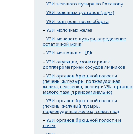
УЗИ желчного пузыря по Ротанову
УЗИ коленных суставов (двух)
УЗИ контроль после аборта
УЗИ молочных желез
УЗИ мочевого пузыря, определение
остаточной мочи
УЗИ мошонки с ЦДК
УЗИ овуляции, мониторинг с
допплерометрией сосудов яичников
УЗИ органов брюшной полости
(печень, ж/пузырь, поджелудочная
железа, селезенка, почки) + УЗИ органов
малого таза (трансвагинально)
УЗИ органов брюшной полости
(печень, желчный пузырь,
поджелудочная железа, селезенка)
УЗИ органов брюшной полости и
почек