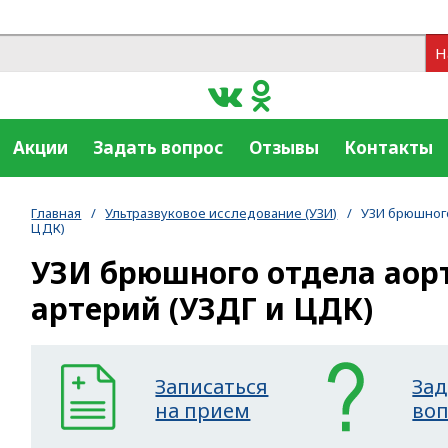
Н
Акции
Задать вопрос
Отзывы
Контакты
Главная
/
Ультразвуковое исследование (УЗИ)
/
УЗИ брюшного
ЦДК)
УЗИ брюшного отдела аор
артерий (УЗДГ и ЦДК)
Записаться
Зад
на прием
во