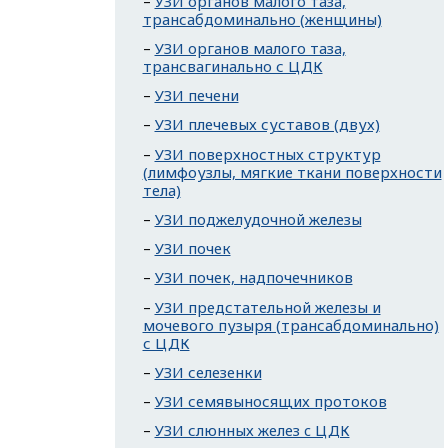
УЗИ органов малого таза,
трансабдоминально (женщины)
УЗИ органов малого таза,
трансвагинально с ЦДК
УЗИ печени
УЗИ плечевых суставов (двух)
УЗИ поверхностных структур
(лимфоузлы, мягкие ткани поверхности
тела)
УЗИ поджелудочной железы
УЗИ почек
УЗИ почек, надпочечников
УЗИ предстательной железы и
мочевого пузыря (трансабдоминально)
с ЦДК
УЗИ селезенки
УЗИ семявыносящих протоков
УЗИ слюнных желез c ЦДК