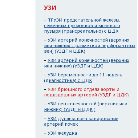
УЗИ
ТРУЗИ предстательной железы,
семенных пузырьков и мочевого
пузыря (трансректально) с ЦДК
УЗИ артерий конечностей (верхних
или нижних с разметкой перфорантных
вен) (УЗДГ и ЦДК)
УЗИ артерий конечностей (верхних
или нижних) (УЗДГ и ЦДК)
УЗИ беременности до 11 недель
(диагностика) с ЦДК
УЗИ брюшного отдела аорты и
подвздошных артерий (УЗДГ и ЦДК)
УЗИ вен конечностей (верхних или
нижних) (УЗДГ и ЦДК )
УЗИ дуплексное сканирование
артерий почек
УЗИ желудка