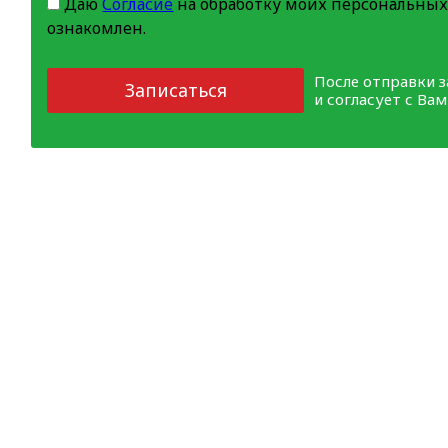
Даю
Согласие
на обработку моих персональных
ознакомлен.
После отправки 
Записаться
и согласует с Ва