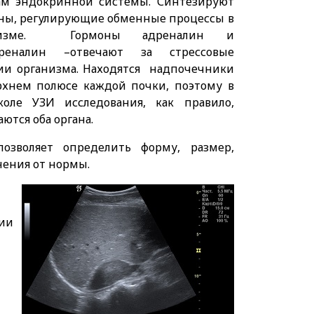
ам эндокринной системы. Синтезируют
ны, регулирующие обменные процессы в
низме. Гормоны адреналин и
дреналин –отвечают за стрессовые
ии организма. Находятся надпочечники
рхнем полюсе каждой почки, поэтому в
коле УЗИ исследования, как правило,
ются оба органа.
озволяет определить форму, размер,
нения от нормы.
ии