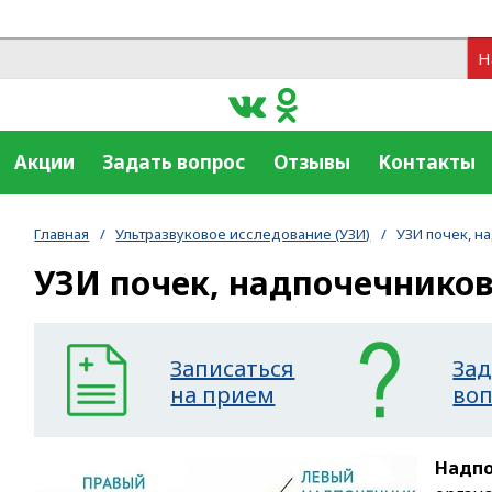
Н
Акции
Задать вопрос
Отзывы
Контакты
Главная
/
Ультразвуковое исследование (УЗИ)
/
УЗИ почек, н
УЗИ почек, надпочечнико
Записаться
Зад
на прием
во
Надп