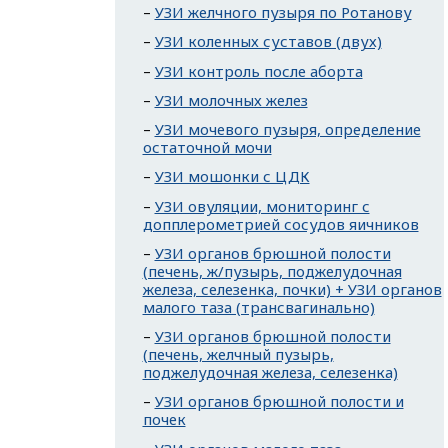
УЗИ желчного пузыря по Ротанову
УЗИ коленных суставов (двух)
УЗИ контроль после аборта
УЗИ молочных желез
УЗИ мочевого пузыря, определение
остаточной мочи
УЗИ мошонки с ЦДК
УЗИ овуляции, мониторинг с
допплерометрией сосудов яичников
УЗИ органов брюшной полости
(печень, ж/пузырь, поджелудочная
железа, селезенка, почки) + УЗИ органов
малого таза (трансвагинально)
УЗИ органов брюшной полости
(печень, желчный пузырь,
поджелудочная железа, селезенка)
УЗИ органов брюшной полости и
почек