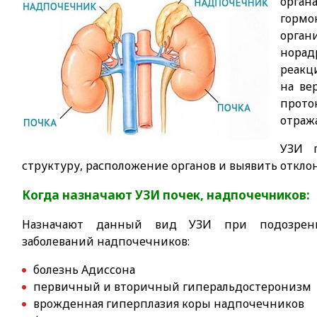
орган
гормо
орга
нора
реакц
на ве
прото
отража
УЗИ п
структуру, расположение органов и выявить откло
Когда назначают УЗИ почек, надпочечников:
Назначают данный вид УЗИ при подозрен
заболеваний надпочечников:
болезнь Адиссона
первичный и вторичный гиперальдостеронизм
врожденная гиперплазия коры надпочечников