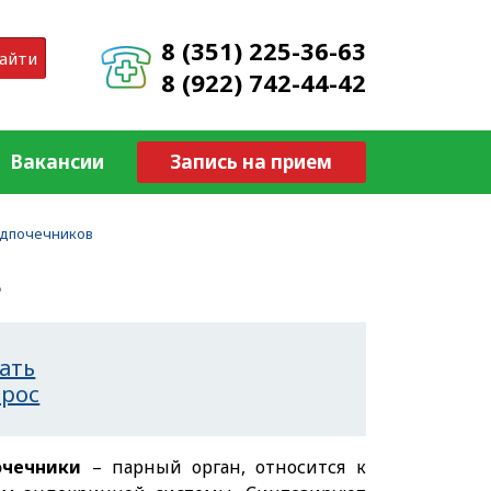
8 (351) 225-36-63
айти
8 (922) 742-44-42
Вакансии
Запись на прием
адпочечников
в
ать
прос
очечники
– парный орган, относится к