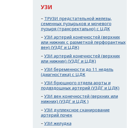
УЗИ
ТРУЗИ предстательной железы,
семенных пузырьков и мочевого
пузыря (трансректально) с ЦДК
УЗИ артерий конечностей (верхних
или нижних с разметкой перфорантных
вен) (УЗДГ и ЦДК)
УЗИ артерий конечностей (верхних
или нижних) (УЗДГ и ЦДК)
УЗИ беременности до 11 недель
(диагностика) с ЦДК
УЗИ брюшного отдела аорты и
подвздошных артерий (УЗДГ и ЦДК)
УЗИ вен конечностей (верхних или
нижних) (УЗДГ и ЦДК )
УЗИ дуплексное сканирование
артерий почек
УЗИ желудка