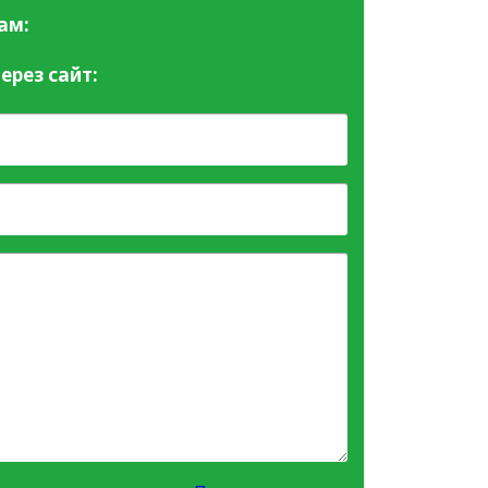
ам:
ерез сайт: