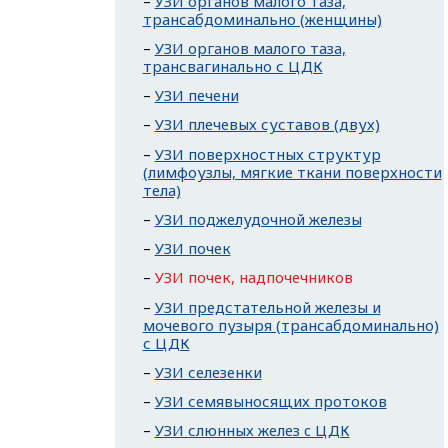
УЗИ органов малого таза,
трансабдоминально (женщины)
УЗИ органов малого таза,
трансвагинально с ЦДК
УЗИ печени
УЗИ плечевых суставов (двух)
УЗИ поверхностных структур
(лимфоузлы, мягкие ткани поверхности
тела)
УЗИ поджелудочной железы
УЗИ почек
УЗИ почек, надпочечников
УЗИ предстательной железы и
мочевого пузыря (трансабдоминально)
с ЦДК
УЗИ селезенки
УЗИ семявыносящих протоков
УЗИ слюнных желез c ЦДК