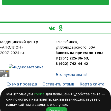
Медицинский центр
г.Челябинск,
«АПОЛЛОН»
ул.Володарского, 50А
2007-2024 г.г.
Запись на прием по тел.:
8 (351) 225-36-63
,
8 (922) 742-44-42
Это нужно знать!
Схема проезда
Оставить отзыв
Карта сайта
Партнеры
Мы используем
cookie
для повышения удобства сайта —
они помогают нам понять, как вы взаимодействуете с
Лицензия № ЛО-74-01-003806, от 14.10.2016, выдана Министерством
здравоохранения Челябинской области
нашим сайтом и сделать его лучше.
Согласен