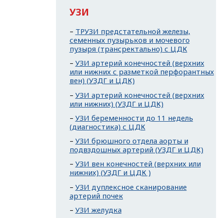
УЗИ
ТРУЗИ предстательной железы,
семенных пузырьков и мочевого
пузыря (трансректально) с ЦДК
УЗИ артерий конечностей (верхних
или нижних с разметкой перфорантных
вен) (УЗДГ и ЦДК)
УЗИ артерий конечностей (верхних
или нижних) (УЗДГ и ЦДК)
УЗИ беременности до 11 недель
(диагностика) с ЦДК
УЗИ брюшного отдела аорты и
подвздошных артерий (УЗДГ и ЦДК)
УЗИ вен конечностей (верхних или
нижних) (УЗДГ и ЦДК )
УЗИ дуплексное сканирование
артерий почек
УЗИ желудка