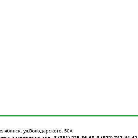
Челябинск, ул.Володарского, 50А
пись на прием по тел.:
8 (351) 225-36-63
,
8 (922) 742-44-42