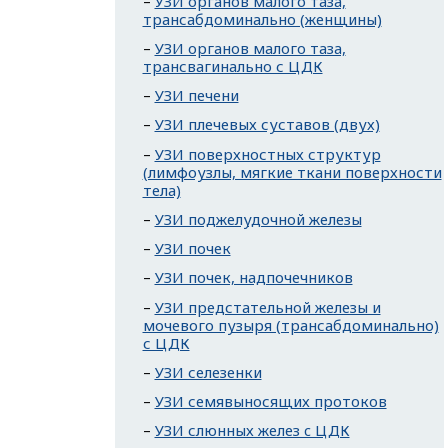
УЗИ органов малого таза,
трансабдоминально (женщины)
УЗИ органов малого таза,
трансвагинально с ЦДК
УЗИ печени
УЗИ плечевых суставов (двух)
УЗИ поверхностных структур
(лимфоузлы, мягкие ткани поверхности
тела)
УЗИ поджелудочной железы
УЗИ почек
УЗИ почек, надпочечников
УЗИ предстательной железы и
мочевого пузыря (трансабдоминально)
с ЦДК
УЗИ селезенки
УЗИ семявыносящих протоков
УЗИ слюнных желез c ЦДК