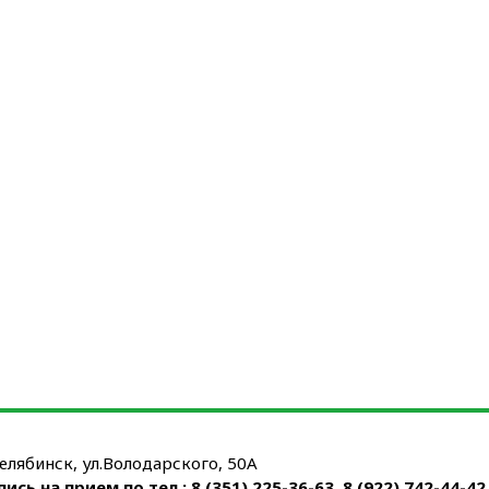
Челябинск, ул.Володарского, 50А
пись на прием по тел.:
8 (351) 225-36-63
,
8 (922) 742-44-42