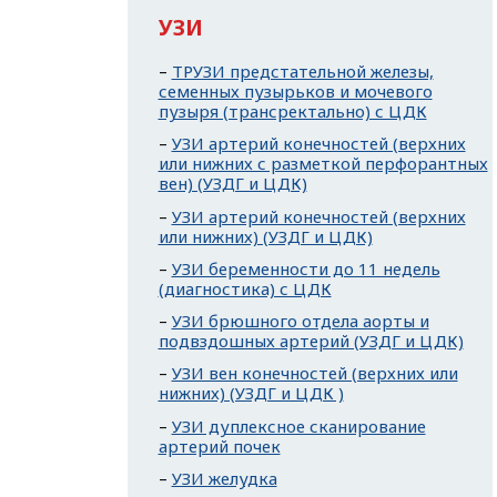
УЗИ
ТРУЗИ предстательной железы,
семенных пузырьков и мочевого
пузыря (трансректально) с ЦДК
УЗИ артерий конечностей (верхних
или нижних с разметкой перфорантных
вен) (УЗДГ и ЦДК)
УЗИ артерий конечностей (верхних
или нижних) (УЗДГ и ЦДК)
УЗИ беременности до 11 недель
(диагностика) с ЦДК
УЗИ брюшного отдела аорты и
подвздошных артерий (УЗДГ и ЦДК)
УЗИ вен конечностей (верхних или
нижних) (УЗДГ и ЦДК )
УЗИ дуплексное сканирование
артерий почек
УЗИ желудка