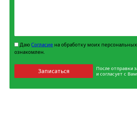
Даю
Согласие
на обработку моих персональных
ознакомлен.
После отправки 
Записаться
и согласует с Ва