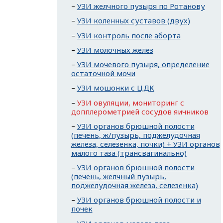
УЗИ желчного пузыря по Ротанову
УЗИ коленных суставов (двух)
УЗИ контроль после аборта
УЗИ молочных желез
УЗИ мочевого пузыря, определение
остаточной мочи
УЗИ мошонки с ЦДК
УЗИ овуляции, мониторинг с
допплерометрией сосудов яичников
УЗИ органов брюшной полости
(печень, ж/пузырь, поджелудочная
железа, селезенка, почки) + УЗИ органов
малого таза (трансвагинально)
УЗИ органов брюшной полости
(печень, желчный пузырь,
поджелудочная железа, селезенка)
УЗИ органов брюшной полости и
почек