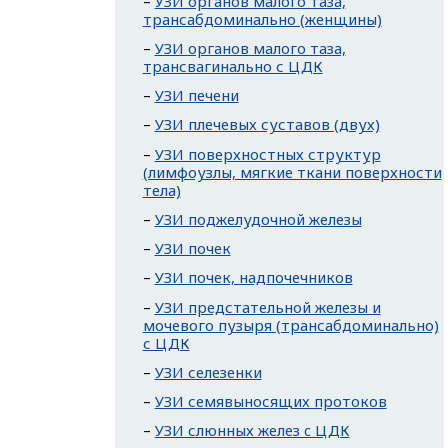
УЗИ органов малого таза,
трансабдоминально (женщины)
УЗИ органов малого таза,
трансвагинально с ЦДК
УЗИ печени
УЗИ плечевых суставов (двух)
УЗИ поверхностных структур
(лимфоузлы, мягкие ткани поверхности
тела)
УЗИ поджелудочной железы
УЗИ почек
УЗИ почек, надпочечников
УЗИ предстательной железы и
мочевого пузыря (трансабдоминально)
с ЦДК
УЗИ селезенки
УЗИ семявыносящих протоков
УЗИ слюнных желез c ЦДК