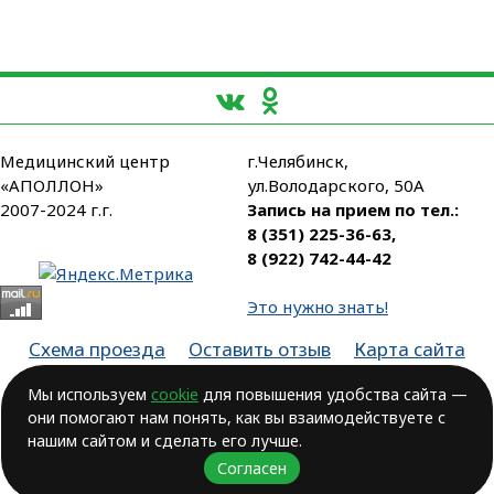
Медицинский центр
г.Челябинск,
«АПОЛЛОН»
ул.Володарского, 50А
2007-2024 г.г.
Запись на прием по тел.:
8 (351) 225-36-63
,
8 (922) 742-44-42
Это нужно знать!
Схема проезда
Оставить отзыв
Карта сайта
Партнеры
Мы используем
cookie
для повышения удобства сайта —
они помогают нам понять, как вы взаимодействуете с
Лицензия № ЛО-74-01-003806, от 14.10.2016, выдана Министерством
здравоохранения Челябинской области
нашим сайтом и сделать его лучше.
Согласен
ВОЗМОЖНЫ ПРОТИВОПОКАЗАНИЯ.