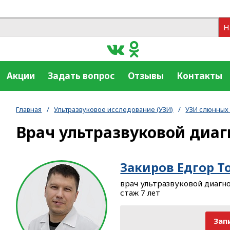
Н
Акции
Задать вопрос
Отзывы
Контакты
Главная
/
Ультразвуковое исследование (УЗИ)
/
УЗИ слюнных
Врач ультразвуковой диа
Закиров Едгор Т
врач ультразвуковой диагн
стаж 7 лет
Зап