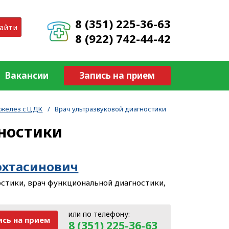
8 (351) 225-36-63
айти
8 (922) 742-44-42
Вакансии
Запись на прием
 желез c ЦДК
/
Врач ультразвуковой диагностики
гностики
охтасинович
остики, врач функциональной диагностики,
или по телефону:
ись
на прием
8 (351) 225-36-63