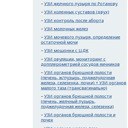
УЗИ желчного пузыря по Ротанову
УЗИ коленных суставов (двух)
УЗИ контроль после аборта
УЗИ молочных желез
УЗИ мочевого пузыря, определение
остаточной мочи
УЗИ мошонки с ЦДК
УЗИ овуляции, мониторинг с
допплерометрией сосудов яичников
УЗИ органов брюшной полости
(печень, ж/пузырь, поджелудочная
железа, селезенка, почки) + УЗИ органов
малого таза (трансвагинально)
УЗИ органов брюшной полости
(печень, желчный пузырь,
поджелудочная железа, селезенка)
УЗИ органов брюшной полости и
почек