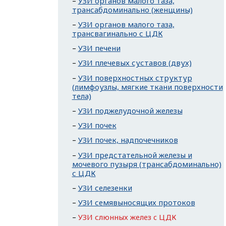
УЗИ органов малого таза,
трансабдоминально (женщины)
УЗИ органов малого таза,
трансвагинально с ЦДК
УЗИ печени
УЗИ плечевых суставов (двух)
УЗИ поверхностных структур
(лимфоузлы, мягкие ткани поверхности
тела)
УЗИ поджелудочной железы
УЗИ почек
УЗИ почек, надпочечников
УЗИ предстательной железы и
мочевого пузыря (трансабдоминально)
с ЦДК
УЗИ селезенки
УЗИ семявыносящих протоков
УЗИ слюнных желез c ЦДК