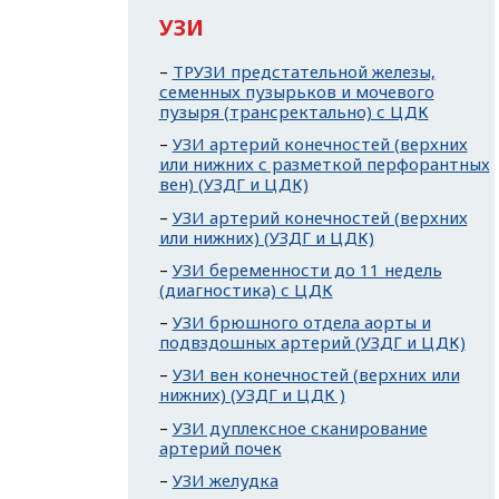
УЗИ
ТРУЗИ предстательной железы,
семенных пузырьков и мочевого
пузыря (трансректально) с ЦДК
УЗИ артерий конечностей (верхних
или нижних с разметкой перфорантных
вен) (УЗДГ и ЦДК)
УЗИ артерий конечностей (верхних
или нижних) (УЗДГ и ЦДК)
УЗИ беременности до 11 недель
(диагностика) с ЦДК
УЗИ брюшного отдела аорты и
подвздошных артерий (УЗДГ и ЦДК)
УЗИ вен конечностей (верхних или
нижних) (УЗДГ и ЦДК )
УЗИ дуплексное сканирование
артерий почек
УЗИ желудка