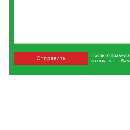
После отправки 
Отправить
и согласует с Ва