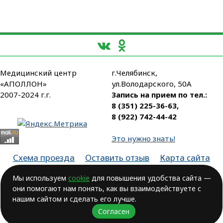
Медицинский центр
г.Челябинск,
«АПОЛЛОН»
ул.Володарского, 50А
2007-2024 г.г.
Запись на прием по тел.:
8 (351) 225-36-63
,
8 (922) 742-44-42
Это нужно знать!
Схема проезда
Оставить отзыв
Карта сайта
Партнеры
Мы используем
cookie
для повышения удобства сайта —
они помогают нам понять, как вы взаимодействуете с
Лицензия № ЛО-74-01-003806, от 14.10.2016, выдана Министерством
здравоохранения Челябинской области
нашим сайтом и сделать его лучше.
Согласен
ВОЗМОЖНЫ ПРОТИВОПОКАЗАНИЯ.