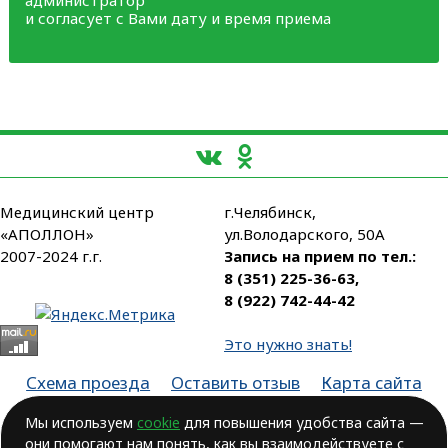
администратор
и согласует с Вами дату и время приема
Медицинский центр
г.Челябинск,
«АПОЛЛОН»
ул.Володарского, 50А
2007-2024 г.г.
Запись на прием по тел.:
8 (351) 225-36-63
,
8 (922) 742-44-42
Это нужно знать!
Схема проезда
Оставить отзыв
Карта сайта
Партнеры
Мы используем
cookie
для повышения удобства сайта —
они помогают нам понять, как вы взаимодействуете с
Лицензия № ЛО-74-01-003806, от 14.10.2016, выдана Министерством